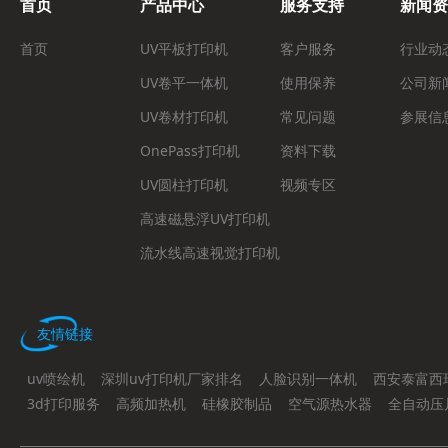
首页
产品中心
服务支持
新闻资
首页
UV平板打印机
客户服务
行业动
UV卷平一体机
使用保养
公司新
UV卷材打印机
常见问题
参展信
OnePass打印机
资料下载
UV圆柱打印机
视频专区
高速磁悬浮UV打印机
流水线高速视觉打印机
友情链接
uv喷绘机
深圳uv打印机厂家排名
人脸识别一体机
西安泰富西
3d打印服务
高频加热机
硅橡胶制品
空气源热水器
全自动压