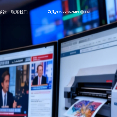
越达
联系我们
13922867601
EN